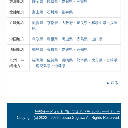
東海地方
静岡県
・
岐阜県
・
愛知県
・
三重県
北陸地方
富山県
・
石川県
・
福井県
近畿地方
滋賀県
・
京都府
・
大阪府
・
奈良県
・
和歌山県
・
兵庫
県
中国地方
鳥取県
・
島根県
・
岡山県
・
広島県
・
山口県
四国地方
徳島県
・
香川県
・
愛媛県
・
高知県
九州・沖
福岡県
・
佐賀県
・
長崎県
・
熊本県
・
大分県
・
宮崎県
縄地方
・
鹿児島県
・
沖縄県
▲ 戻る
外部サービスの利用に関するプライバシーポリシー
Copyright (c) 2022 - 2026 Tetsuo Segawa All Rights Reserved.