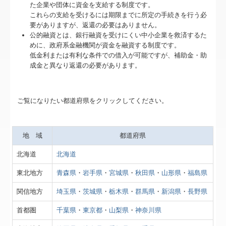
補助金・助成金・融資情報
た企業や団体に資金を支給する制度です。
これらの支給を受けるには期限までに所定の手続きを行う必
リンク集
要がありますが、返還の必要はありません。
公的融資とは、銀行融資を受けにくい中小企業を救済するた
めに、政府系金融機関が資金を融資する制度です。
経営者お役立ち情報
低金利または有利な条件での借入が可能ですが、補助金・助
成金と異なり返還の必要があります。
TKCシステムQ&A
関与先向け融資商品ご紹介
ご覧になりたい都道府県をクリックしてください。
過去のセミナー情報
地 域
都道府県
経営革新等支援機関とは
北海道
北海道
東北地方
青森県
・
岩手県
・
宮城県
・
秋田県
・
山形県
・
福島県
関信地方
埼玉県
・
茨城県
・
栃木県
・
群馬県
・
新潟県
・
長野県
首都圏
千葉県
・
東京都
・
山梨県
・
神奈川県