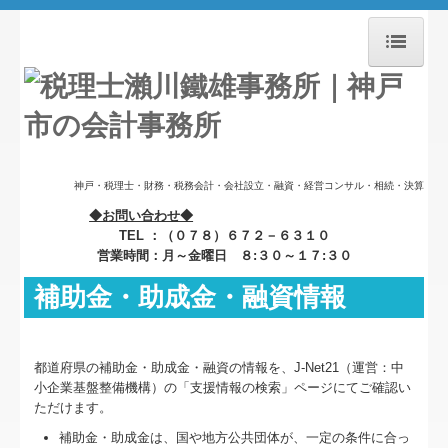
ホーム
業務案内
セミナー案内
神戸・税理士・財務・税務会計・会社設立・融資・経営コンサル・相続・決算
◆お問い合わせ◆
料金について
TEL ：（０７８）６７２－６３１０
営業時間：月～金曜日 ８:３０～１７:３０
事務所紹介
補助金・助成金・融資情報
経営理念
交通案内
都道府県の補助金・助成金・融資の情報を、J-Net21（運営：中
小企業基盤整備機構）の「支援情報の検索」ページにてご確認い
お問合せ
ただけます。
補助金・助成金は、国や地方公共団体が、一定の条件に合っ