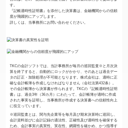
す。
『記帳適時性証明書』を添付した決算書は、金融機関からの信頼
度が飛躍的にアップします。
詳しくは、当事務所にお問い合わせください。
TKCの会計ソフトでは、当計事務所が毎月の巡回監査※と月次決
算を終了すると、自動的にロックがかかり、そのあとは過去デー
タの訂正・加除処理が不可能となります。株式会社は、適時に正
確な会計帳簿を作成しなければなりません（会社法第432条）。
その会計帳簿から決算書が作られます。TKCの『記帳適時性証明
書』は、過去3年（36カ月）にわたって、会計帳簿が適時に作成
された事実を証明し、当事務所が作成する決算書への信頼性向上
に役立っています。
※巡回監査とは、関与先企業等を毎月及び期末決算時に巡回し、
会計資料並びに会計記録の適法性、正確性及び適時性を確保する
ため、会計事実の真実性、実在性、網羅性を確かめ、かつ指導す