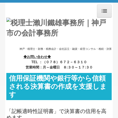
ホーム
業務案内
セミナー案内
神戸・税理士・財務・税務会計・会社設立・融資・経営コンサル・相続・決算
◆お問い合わせ◆
料金について
TEL ：（０７８）６７２－６３１０
営業時間：月～金曜日 ８:３０～１７:３０
事務所紹介
信用保証機関や銀行等から信頼
経営理念
される決算書の作成を支援しま
す
交通案内
お問合せ
「記帳適時性証明書」で決算書の信用を高
めます