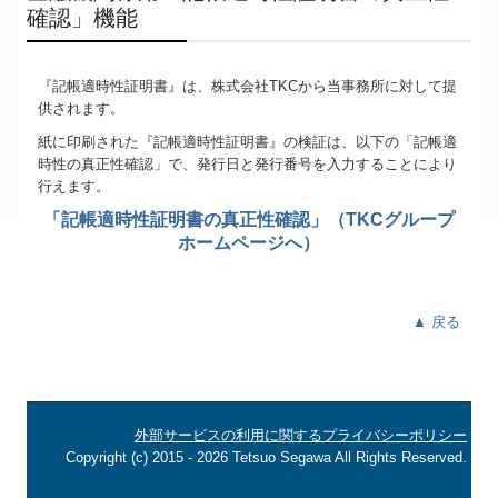
確認」機能
『記帳適時性証明書
』
は、株式会社TKCから当事務所に対して提
供されます。
紙に印刷された『記帳適時性証明書
』
の検証は、以下の「記帳適
時性の
真正性確認」
で、発行日と発行番号を入力することにより
行えます。
「記帳適時性証明書の真正性確認」（TKCグループ
ホームページへ）
▲ 戻る
外部サービスの利用に関するプライバシーポリシー
Copyright (c) 2015 - 2026 Tetsuo Segawa All Rights Reserved.