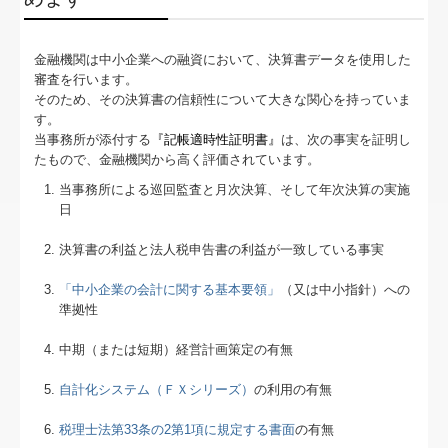
補助金・助成金・融資情報
リンク集
金融機関は中小企業への融資において、決算書データを使用した
審査を行います。
経営者お役立ち情報
そのため、その決算書の信頼性について大きな関心を持っていま
す。
TKCシステムQ&A
当事務所が添付する
『記帳適時性証明書
』
は、次の事実を証明し
たもので、金融機関から高く評価されています。
関与先向け融資商品ご紹介
当事務所による巡回監査と月次決算、そして年次決算の実施
日
過去のセミナー情報
決算書の利益と法人税申告書の利益が一致している事実
経営革新等支援機関とは
「中小企業の会計に関する基本要領」
（又は中小指針）への
準拠性
中期（または短期）経営計画策定の有無
自計化システム（ＦＸシリーズ）
の利用の有無
税理士法第33条の2第1項に規定する書面
の有無